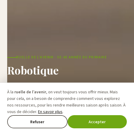
RUELLE DE L'AVENIR · 5E-6E ANNÉE DU PRIMAIRE
Robotique
Durant ces labos, véritables champs d'expérimentation, on
À la
ruelle de l’avenir
, on veut toujours vous offrir mieux. Mais
triture, on assemble et on programme pour une aventure
pour cela, on a besoin de comprendre comment vous explorez
créative qui stimule nos sens et répond à des défis sérieux ou
nos ressources, pour les rendre meilleures saison après saison. À
farfelus.
vous de décider.
En savoir plus
.
🔇
🤖
Refuser
Accepter
S'inscrire maintenant